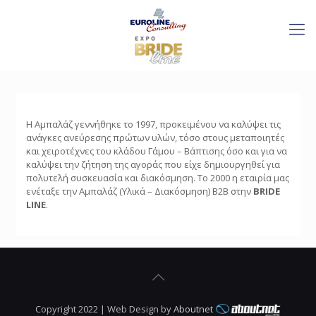
Η Αμπαλάζ γεννήθηκε το 1997, προκειμένου να καλύψει τις
ανάγκες ανεύρεσης πρώτων υλών, τόσο στους μεταποιητές
και χειροτέχνες του κλάδου Γάμου – Βάπτισης όσο και για να
καλύψει την ζήτηση της αγοράς που είχε δημιουργηθεί για
πολυτελή συσκευασία και διακόσμηση. Το 2000 η εταιρία μας
ενέταξε την Αμπαλάζ (Υλικά – Διακόσμηση) Β2Β στην
BRIDE
LINE
.
Copyright 2022 | Web Design by
Aboutnet